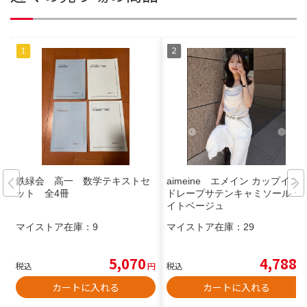
鉄緑会 高一 数学テキストセ
aimeine エメイン カップイン
ット 全4冊
ドレープサテンキャミソール ラ
イトベージュ
マイストア在庫：
9
マイストア在庫：
29
5,070
4,788
税込
円
税込
円
カートに入れる
カートに入れる