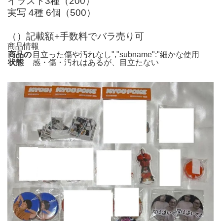
イラスト3種（200）
実写 4種 6個（500）
（）記載額+手数料でバラ売り可
商品情報
商品の
目立った傷や汚れなし","subname":"細かな使用
状態
感・傷・汚れはあるが、目立たない