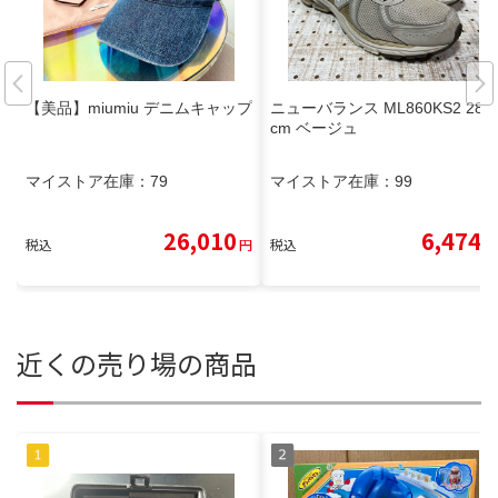
【美品】miumiu デニムキャップ
ニューバランス ML860KS2 28.0
cm ベージュ
マイストア在庫：
79
マイストア在庫：
99
26,010
6,474
税込
円
税込
円
近くの売り場の商品