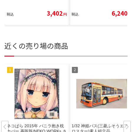
3,402
6,240
税込
円
税込
円
近くの売り場の商品
ネコぱら 2015年 バニラ抱き枕
1/32 神姫バス(三菱ふそうエア
カバー 再販版/NEKO WORKs さ
ロスター)素人組立品