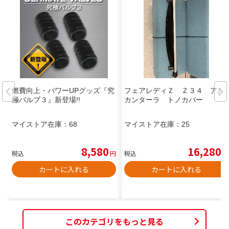
燃費向上・パワーUPグッズ『究
フェアレディＺ Ｚ３４ アル
極バルブ３』新登場!!
カンターラ トノカバー
マイストア在庫：
68
マイストア在庫：
25
8,580
16,280
税込
円
税込
円
カートに入れる
カートに入れる
このカテゴリをもっと見る