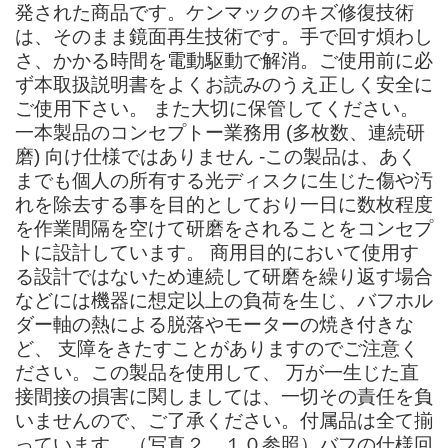
発された商品です。ケンマックのキズ修復技術
は、そのまま鏡面再生技術です。手で回す煩わし
さ、かかる時間を電動駆動で解消。ご使用前に必
ず本取扱説明書をよくお読みのうえ正しく安全に
ご使用下さい。 また大切に保管してください。
一本製品のコンセプトー業務用 (多枚数、連続研
磨) 向け仕様ではありません -この製品は、あく
までも個人の所有する光ディスクに生じた傷や汚
れを除去する事を目的としており一日に数枚程度
を作業間隔を空けて研磨をされることをコンセプ
トに設計しています。 商用目的において使用す
る設計ではないため連続して研磨を繰り返す場合
などには機器に想定以上の負荷を生じ、バフホル
ダー軸の熱による脱落やモーターの焼き付きな
ど、 支障をきたすことがありますのでご注意く
ださい。この製品を使用して、 万が一生じた直
接間接の損害に関しましては、一切その責任を負
いませんので、ご了承ください。付属品は全て揃
っています。（写真２、１０参照）バフの仕様回