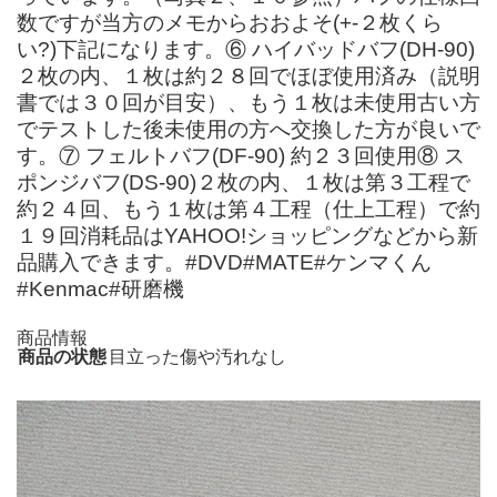
数ですが当方のメモからおおよそ(+-２枚くら
い?)下記になります。⑥ ハイバッドバフ(DH-90)
２枚の内、１枚は約２８回でほぼ使用済み（説明
書では３０回が目安）、もう１枚は未使用古い方
でテストした後未使用の方へ交換した方が良いで
す。⑦ フェルトバフ(DF-90) 約２３回使用⑧ ス
ポンジバフ(DS-90)２枚の内、１枚は第３工程で
約２４回、もう１枚は第４工程（仕上工程）で約
１９回消耗品はYAHOO!ショッピングなどから新
品購入できます。#DVD#MATE#ケンマくん
#Kenmac#研磨機
商品情報
商品の状態
目立った傷や汚れなし