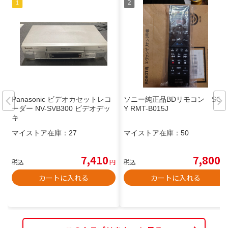
Panasonic ビデオカセットレコ
ソニー純正品BDリモコン SON
ーダー NV-SVB300 ビデオデッ
Y RMT-B015J
キ
マイストア在庫：
27
マイストア在庫：
50
7,410
7,800
税込
円
税込
円
カートに入れる
カートに入れる