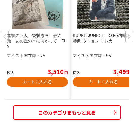
進撃の巨人 複製原画 最終
SUPER JUNIOR - D&E 韓国公式
話 あの丘の木に向かって FL
特典 ウニョク トレカ
Y
マイストア在庫：
75
マイストア在庫：
95
3,510
3,499
税込
円
税込
円
カートに入れる
カートに入れる
このカテゴリをもっと見る