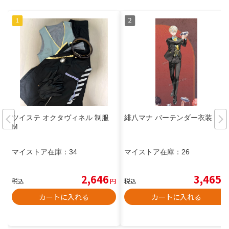
ツイステ オクタヴィネル 制服
緋八マナ バーテンダー衣装
M
マイストア在庫：
34
マイストア在庫：
26
2,646
3,465
税込
円
税込
円
カートに入れる
カートに入れる