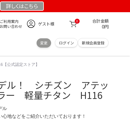
詳しくは
こちら
合計金額
ご利用案内
0
ゲスト様
0円
お問い合わせ
変更
ログイン
新規会員登録
16【公式認定ストア】
モデル！ シチズン アテッ
ラー 軽量チタン H116
モデル
の使い心地などをご紹介いただいております！