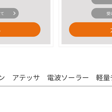
いて
受
る
ン アテッサ 電波ソーラー 軽量チ