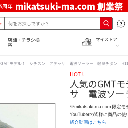
mikatsuki-ma.com 創業祭
5周年
マイストア
店舗・チラシ検
索
GMTモデル！ シチズン アテッサ 電波ソーラー 軽量チタン H1
HOT !
人気のGMT
サ 電波ソー
※mikatsuki-ma.com 限定
YouTuberの皆様に商品
紹介動画はこちら