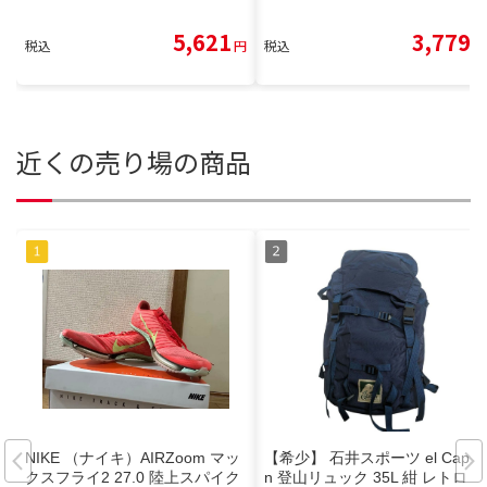
5,621
3,779
税込
円
税込
円
近くの売り場の商品
NIKE （ナイキ）AIRZoom マッ
【希少】 石井スポーツ el Capita
クスフライ2 27.0 陸上スパイク
n 登山リュック 35L 紺 レトロ