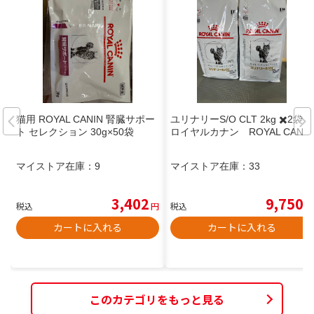
猫用 ROYAL CANIN 腎臓サポー
ユリナリーS/O CLT 2kg ✖️2袋
ト セレクション 30g×50袋
ロイヤルカナン ROYAL CANIN
マイストア在庫：
9
マイストア在庫：
33
3,402
9,750
税込
円
税込
円
カートに入れる
カートに入れる
このカテゴリをもっと見る