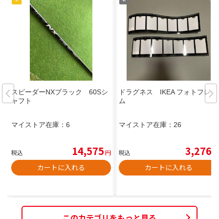
スピーダーNXブラック 60Sシ
ドラグネス IKEA フォトフレー
ャフト
ム
マイストア在庫：
6
マイストア在庫：
26
14,575
3,276
税込
円
税込
円
カートに入れる
カートに入れる
このカテゴリをもっと見る