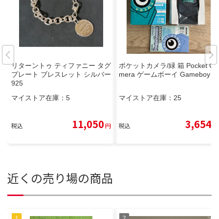
リターントゥ ティファニー タグ
ポケットカメラ/緑 箱 Pocket Ca
プレート ブレスレット シルバー
mera ゲームボーイ Gameboy
925
マイストア在庫：
5
マイストア在庫：
25
11,050
3,654
税込
円
税込
円
近くの売り場の商品