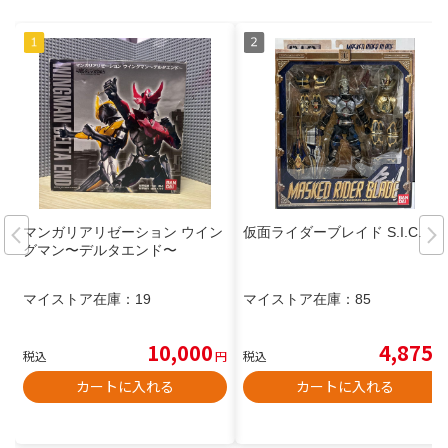
マンガリアリゼーション ウイン
仮面ライダーブレイド S.I.C.
グマン〜デルタエンド〜
マイストア在庫：
19
マイストア在庫：
85
10,000
4,875
税込
円
税込
円
カートに入れる
カートに入れる