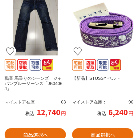
職業 馬乗りのジーンズ ジャ
【新品】STUSSY ベルト
パンブルージーンズ「JB0406-
J」
マイストア在庫：
63
マイストア在庫：
96
12,740
6,240
円
円
税込
税込
商品選択へ
商品選択へ