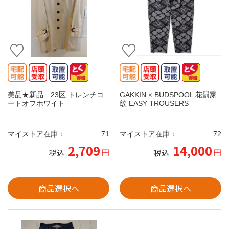
美品★新品 23区 トレンチコ
GAKKIN × BUDSPOOL 花罰家
ートオフホワイト
紋 EASY TROUSERS
マイストア在庫：
71
マイストア在庫：
72
2,709
14,000
円
円
税込
税込
商品選択へ
商品選択へ