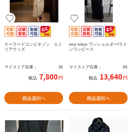
テーラードコンビネゾン エミ
etre tokyo ワンショルダーIライ
リアウィズ
ンワンピース
マイストア在庫：
35
マイストア在庫：
85
7,800
13,640
円
円
税込
税込
商品選択へ
商品選択へ