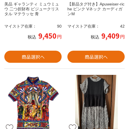
美品 ギャランティ ミュウミュ
【新品タグ付き】Apuweiser-ric
ウ 二つ折財布 ビジュークリス
he ピンク Vネック カーディガ
タル マテラッセ 青
ンM
マイストア在庫：
90
マイストア在庫：
42
9,450
9,409
円
円
税込
税込
商品選択へ
商品選択へ