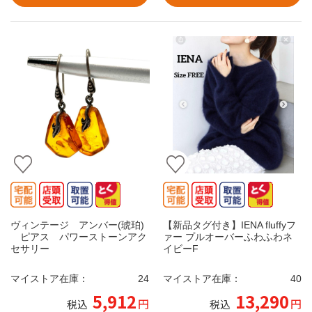
ヴィンテージ アンバー(琥珀)
【新品タグ付き】IENA fluffyフ
ピアス パワーストーンアク
ァー プルオーバーふわふわネ
セサリー
イビーF
マイストア在庫：
24
マイストア在庫：
40
5,912
13,290
円
円
税込
税込