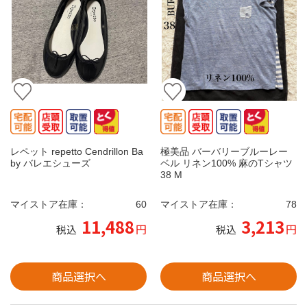
レペット repetto Cendrillon Ba
極美品 バーバリーブルーレー
by バレエシューズ
ベル リネン100% 麻のTシャツ
38 M
マイストア在庫：
60
マイストア在庫：
78
11,488
3,213
円
円
税込
税込
商品選択へ
商品選択へ