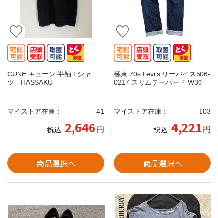
CUNE キューン 半袖 Tシャ
極東 70s Levi's リーバイス506-
ツ HASSAKU
0217 スリムテーパード W30
マイストア在庫：
41
マイストア在庫：
103
2,646
4,221
円
円
税込
税込
商品選択へ
商品選択へ