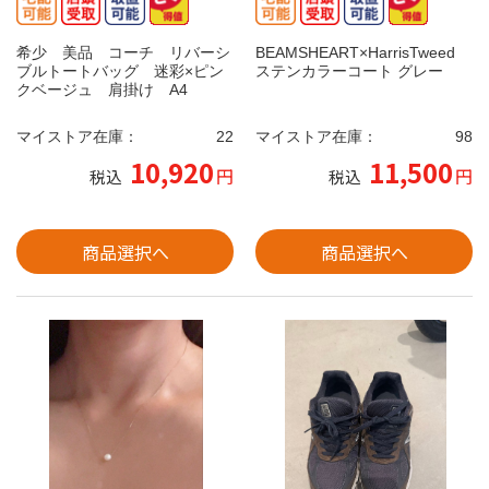
希少 美品 コーチ リバーシ
BEAMSHEART×HarrisTweed
ブルトートバッグ 迷彩×ピン
ステンカラーコート グレー
クベージュ 肩掛け A4
マイストア在庫：
22
マイストア在庫：
98
10,920
11,500
円
円
税込
税込
商品選択へ
商品選択へ