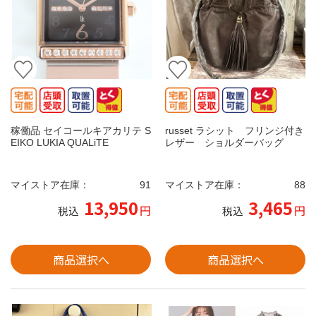
稼働品 セイコールキアカリテ S
russet ラシット フリンジ付き
EIKO LUKIA QUALiTE
レザー ショルダーバッグ
マイストア在庫：
91
マイストア在庫：
88
13,950
3,465
円
円
税込
税込
商品選択へ
商品選択へ