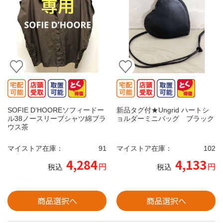
SOFIE D’HOOREソフィードー
新品タグ付★Ungrid ハートシ
ル38ノースリーブシャツ綿ブラ
ョルダーミニバッグ ブラック
ウス茶
マイストア在庫：
91
マイストア在庫：
102
4,284
4,133
円
円
税込
税込
商品選択へ
商品選択へ