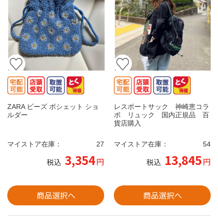
ZARA ビーズ ポシェット ショ
レスポートサック 神崎恵コラ
ルダー
ボ リュック 国内正規品 百
貨店購入
マイストア在庫：
27
マイストア在庫：
54
3,354
13,845
円
円
税込
税込
商品選択へ
商品選択へ