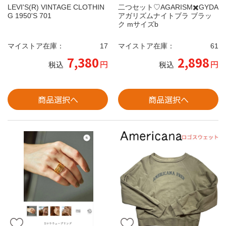
LEVI'S(R) VINTAGE CLOTHIN
二つセット♡AGARISM✖️GYDA
G 1950'S 701
アガリズムナイトブラ ブラッ
ク mサイズb
マイストア在庫：
17
マイストア在庫：
61
7,380
2,898
円
円
税込
税込
商品選択へ
商品選択へ