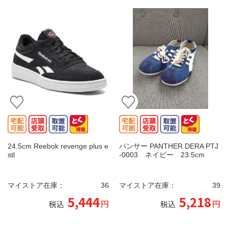
24.5cm Reebok revenge plus e
パンサー PANTHER DERA PTJ
stl
-0003 ネイビー 23.5cm
マイストア在庫：
36
マイストア在庫：
39
5,444
5,218
円
円
税込
税込