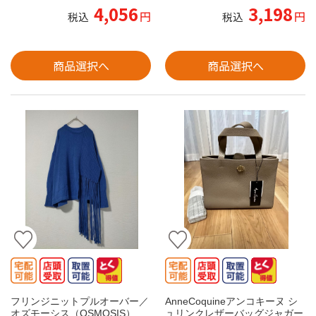
4,056
3,198
円
円
税込
税込
商品選択へ
商品選択へ
フリンジニットプルオーバー／
AnneCoquineアンコキーヌ シ
オズモーシス（OSMOSIS）
ュリンクレザーバッグジャガー