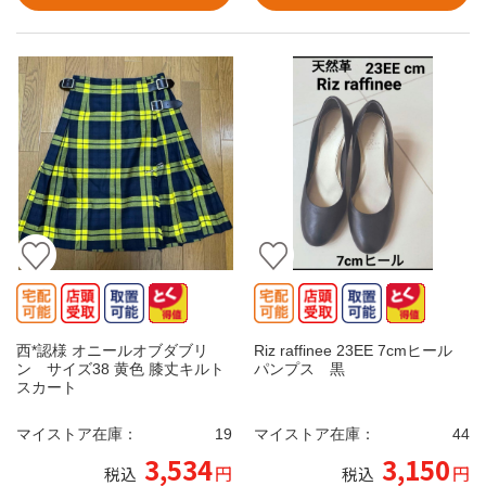
西*認様 オニールオブダブリ
Riz raffinee 23EE 7cmヒール
ン サイズ38 黄色 膝丈キルト
パンプス 黒
スカート
マイストア在庫：
19
マイストア在庫：
44
3,534
3,150
円
円
税込
税込