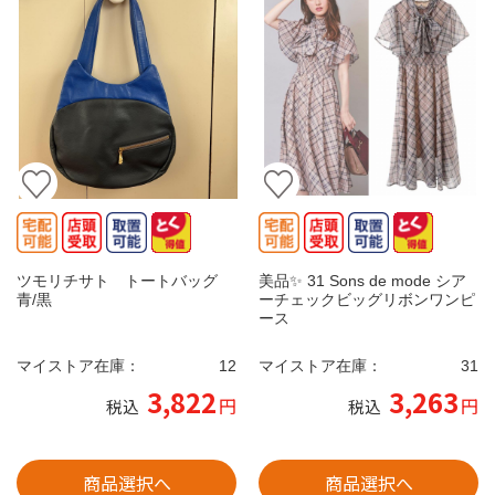
ツモリチサト トートバッグ
美品✨ 31 Sons de mode シア
青/黒
ーチェックビッグリボンワンピ
ース
マイストア在庫：
12
マイストア在庫：
31
3,822
3,263
円
円
税込
税込
商品選択へ
商品選択へ