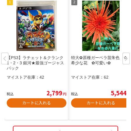
【PS3】ラチェット＆クランク
特大✿原種ガーベラ苗朱色 ✿
1・2・3 銀河★最強ゴージャス
希少な花 ✿可愛い✿
パック
マイストア在庫：
42
マイストア在庫：
62
2,799
5,544
税込
円
税込
円
カートに入れる
カートに入れる