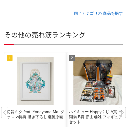
同じカテゴリの 商品を探す
その他の売れ筋ランキング
初音ミク feat. Yoneyama Mai グ
ハイキュー Happyくじ A賞 日向
ッスマ特典 描き下ろし複製原画
翔陽 B賞 影山飛雄 フィギュア
セット